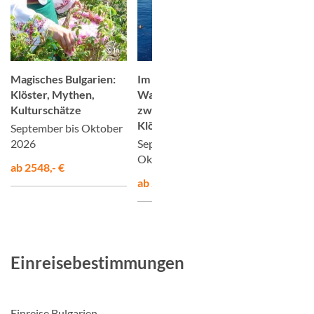
© In
© © rustamank / Adobe.com
Magisches Bulgarien:
Im Süden Bulgariens –
Deutschl
Klöster, Mythen,
Wanderabenteuer
Österreic
Kulturschätze
zwischen Küste,
Donaukre
Klöstern und Kultur
Passau bi
September bis Oktober
2026
September 2026 bis
Ausgebuc
Oktober 2027
ab 2548,- €
ab 2245,- €
Einreisebestimmungen
Einreise Bulgarien