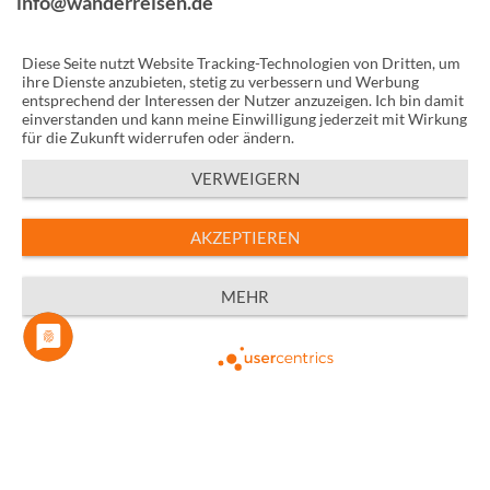
info@wanderreisen.de
Diese Seite nutzt Website Tracking-Technologien von Dritten, um
ihre Dienste anzubieten, stetig zu verbessern und Werbung
Reisen & Urlaub
Social Media
entsprechend der Interessen der Nutzer anzuzeigen. Ich bin damit
einverstanden und kann meine Einwilligung jederzeit mit Wirkung
Blog
Facebook
für die Zukunft widerrufen oder ändern.
Länder
Instagram
VERWEIGERN
Das Unternehmen
Über Uns
AKZEPTIEREN
AGB
Datenschutz
Impressum
MEHR
© 2026 by
UNIKAT
Powered by