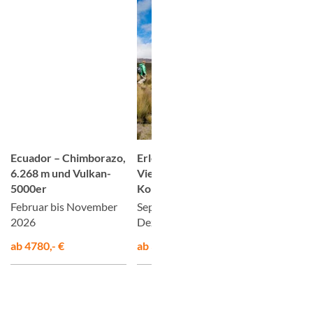
© Studiosus
© Wolfgang Zahn
Ecuador – Chimborazo,
Erlebnis Ecuador – Die
Ecuador –
6.268 m und Vulkan-
Vielfalt eines
entlang d
5000er
Kontinents
Vulkane
Februar bis November
September 2026 bis
Februar b
2026
Dezember 2027
2026
ab 4780,- €
ab 3995,- €
ab 4895,- 