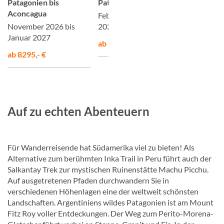
Patagonien bis
Patagonien
Vulkan de
Aconcagua
Februar bis Dezember
Ausgebuc
November 2026 bis
2026
Januar 2027
ab 5995,- €
ab 8295,- €
Auf zu echten Abenteuern
Für Wanderreisende hat Südamerika viel zu bieten! Als
Alternative zum berühmten Inka Trail in Peru führt auch der
Salkantay Trek zur mystischen Ruinenstätte Machu Picchu.
Auf ausgetretenen Pfaden durchwandern Sie in
verschiedenen Höhenlagen eine der weltweit schönsten
Landschaften. Argentiniens wildes Patagonien ist am Mount
Fitz Roy voller Entdeckungen. Der Weg zum Perito-Morena-