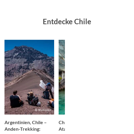
Entdecke Chile
© Studiosus
© Studiosus
Argentinien, Chile –
Chile – Trekking:
Chile - Oj
Anden-Trekking:
Atacama Wüste &
6.893 m -